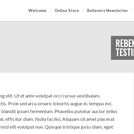
Welcome
Online Store
Believers Newsletter
REBE
TEST
g elit. Ut et ante volutpat orci cursus vestibulum.
tis. Proin sed arcu ornare, lobortis augue in, tempus est.
 blandit ipsum fermentum. Phasellus pulvinar auctor tellus
 at, efficitur diam. Nulla facilisi. Aliquam sit amet placerat
smod elit volutpat non. Quisque tristique justo diam, eget