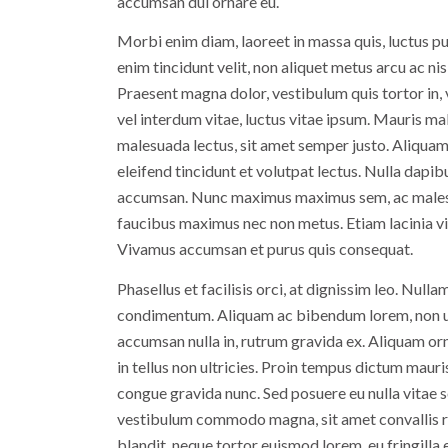
accumsan dui ornare eu.
Morbi enim diam, laoreet in massa quis, luctus pu
enim tincidunt velit, non aliquet metus arcu ac nisl
Praesent magna dolor, vestibulum quis tortor in, 
vel interdum vitae, luctus vitae ipsum. Mauris ma
malesuada lectus, sit amet semper justo. Aliquam
eleifend tincidunt et volutpat lectus. Nulla dapi
accumsan. Nunc maximus maximus sem, ac malesu
faucibus maximus nec non metus. Etiam lacinia vitae
Vivamus accumsan et purus quis consequat.
Phasellus et facilisis orci, at dignissim leo. Null
condimentum. Aliquam ac bibendum lorem, non ultr
accumsan nulla in, rutrum gravida ex. Aliquam orn
in tellus non ultricies. Proin tempus dictum mauri
congue gravida nunc. Sed posuere eu nulla vitae s
vestibulum commodo magna, sit amet convallis ri
blandit, neque tortor euismod lorem, eu fringilla e