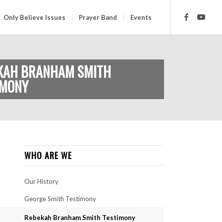
Only Believe Issues
Prayer Band
Events
KAH BRANHAM SMITH
IMONY
WHO ARE WE
Our History
George Smith Testimony
Rebekah Branham Smith Testimony