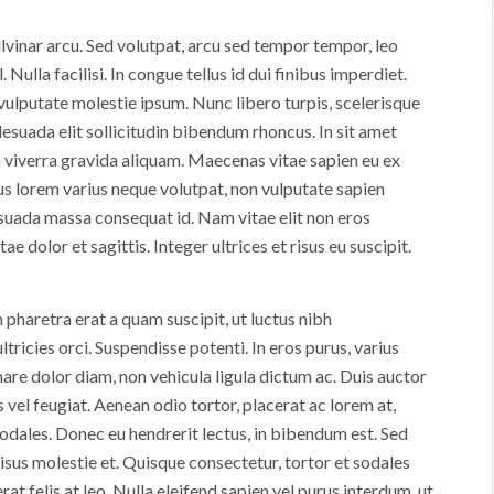
lvinar arcu. Sed volutpat, arcu sed tempor tempor, leo
. Nulla facilisi. In congue tellus id dui finibus imperdiet.
vulputate molestie ipsum. Nunc libero turpis, scelerisque
lesuada elit sollicitudin bibendum rhoncus. In sit amet
 viverra gravida aliquam. Maecenas vitae sapien eu ex
bus lorem varius neque volutpat, non vulputate sapien
ada massa consequat id. Nam vitae elit non eros
 dolor et sagittis. Integer ultrices et risus eu suscipit.
am pharetra erat a quam suscipit, ut luctus nibh
icies orci. Suspendisse potenti. In eros purus, varius
are dolor diam, non vehicula ligula dictum ac. Duis auctor
s vel feugiat. Aenean odio tortor, placerat ac lorem at,
odales. Donec eu hendrerit lectus, in bibendum est. Sed
sus molestie et. Quisque consectetur, tortor et sodales
rat felis at leo. Nulla eleifend sapien vel purus interdum, ut